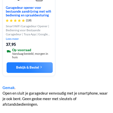
Garagedeur opener voor
bestaande aandrijving met wifi
bediening en spraakbesturing
(19)





Smart WiFi Garagedeur Opener |
Bediening voor Bestaande
Garagedeur | Tuya App | Google
Home & Alexa | Slimme Schemas |
Lees meer
2.4GHz WiFi
37,95
Op voorraad
Vandaag besteld, morgen in
huis
Bekijk & Bestel
Gemak
.
Open en sluit je garagedeur eenvoudig met je smartphone, waar
je ook bent. Geen gedoe meer met sleutels of
afstandsbedieningen.