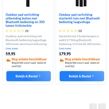
Outdoor pad verlichting
Outdoor pad verlichting
uitbreiding buiten met
starterkit tuin met Bluetooth
Bluetooth bediening en 300
bediening laagvoltage
lumen lichtsterkte
(0)
(0)










Outdoor pad verlichting met
Starterkit met 3 buitenlampen 6
Bluetooth bediening laagvoltage
watt E27 fitting Bluetooth
300 lumen aluminium behuizing
bediening 15m bereik 300 lumen
IP65 E27 fitting 15 meter bereik
kleur en wit licht aluminium
Lees meer
Lees meer
smart home compatibel grondpin
behuizing IP65 laagvoltage
59,95
179,95
installatie
uitbreidbaar tot 6 lampen
Nog enkele beschikbaar
Nog enkele beschikbaar
Beperkte voorraad, wees er
Beperkte voorraad, wees er
snel bij!
snel bij!
Bekijk & Bestel
Bekijk & Bestel