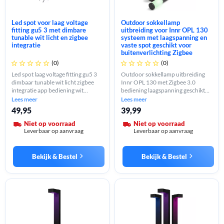
Led spot voor laag voltage
Outdoor sokkellamp
fitting gu5 3 met dimbare
uitbreiding voor Innr OPL 130
tunable wit licht en zigbee
systeem met laagspanning en
integratie
vaste spot geschikt voor
buitenverlichting Zigbee
(0)
(0)










Led spot laag voltage fitting gu5 3
Outdoor sokkellamp uitbreiding
dimbaar tunable wit licht zigbee
Innr OPL 130 met Zigbee 3.0
integratie app bediening wit
bediening laagspanning geschikt
kunststof duurzaam compact
voor Philips Hue zwart vaste spot
Lees meer
Lees meer
design geschikt voor
lichtsterkte 215 lumen straalhoek
49,95
39,99
binnenverlichting woon en
55 graden levensduur 30000 uur
werkruimte
kunststof
Niet op voorraad
Niet op voorraad
Leverbaar op aanvraag
Leverbaar op aanvraag
Bekijk & Bestel
Bekijk & Bestel