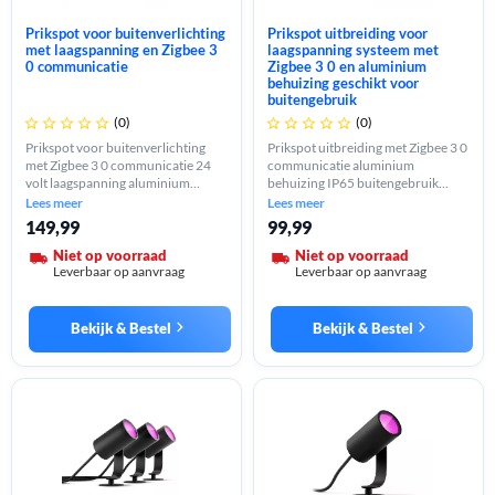
Prikspot voor buitenverlichting
Prikspot uitbreiding voor
met laagspanning en Zigbee 3
laagspanning systeem met
0 communicatie
Zigbee 3 0 en aluminium
behuizing geschikt voor
buitengebruik
(0)
(0)










Prikspot voor buitenverlichting
Prikspot uitbreiding met Zigbee 3 0
met Zigbee 3 0 communicatie 24
communicatie aluminium
volt laagspanning aluminium
behuizing IP65 buitengebruik
behuizing IP65 vaste fitting vrij te
vaste E27 fitting 8 watt instelbare
Lees meer
Lees meer
plaatsen of vast te monteren
kleur en lichtsterkte 350-590
149,99
99,99
uitbreidbaar met meerdere spots
lumen
Niet op voorraad
Niet op voorraad
Leverbaar op aanvraag
Leverbaar op aanvraag
Bekijk & Bestel
Bekijk & Bestel