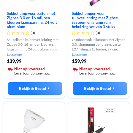
Sokkellamp voor buiten met
Sokkellampen voor
Zigbee 3 0 en 16 miljoen
tuinverlichting met Zigbee
kleuren laagspanning 24 volt
systeem en aluminium
aluminium
behuizing set van 3 stuks
(0)
(0)










Sokkellamp buitenverlichting met
Outdoor sokkellampen met Zigbee
Zigbee 3 0, 16 miljoen kleuren,
3.0, aluminium behuizing, vaste
laagspanning 24 volt, aluminium
E27 fitting, 215 lumen, 27 cm
behuizing, vaste E27 fitting, IP65,
hoogte, kleur en wit licht,
Lees meer
Lees meer
uitbreidbaar tot 5 lampen.
straalhoek 55 graden, set van 3
139,99
159,99
stuks.
Niet op voorraad
Niet op voorraad
Leverbaar op aanvraag
Leverbaar op aanvraag
Bekijk & Bestel
Bekijk & Bestel