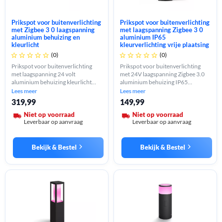
Prikspot voor buitenverlichting
Prikspot voor buitenverlichting
met Zigbee 3 0 laagspanning
met laagspanning Zigbee 3 0
aluminium behuizing en
aluminium IP65
kleurlicht
kleurverlichting vrije plaatsing
(0)
(0)










Prikspot voor buitenverlichting
Prikspot voor buitenverlichting
met laagspanning 24 volt
met 24V laagspanning Zigbee 3.0
aluminium behuizing kleurlicht
aluminium behuizing IP65
350-590 lumen IP65 grote fitting
kleurverlichting 350-590 lumen
Lees meer
Lees meer
E27 Zigbee 3.0 individuele
vrije plaatsing of vaste montage
319,99
149,99
bediening uitbreidbaar
uitbreidbaar
Niet op voorraad
Niet op voorraad
Leverbaar op aanvraag
Leverbaar op aanvraag
Bekijk & Bestel
Bekijk & Bestel