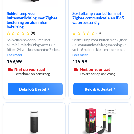
Sokkellamp voor
Sokkellamp voor buiten met
buitenverlichting met Zigbee
Zigbee communicatie en IP65
bediening en aluminium
waterbestendig
behuizing
(0)
(0)










Sokkellamp voor buiten met
Sokkellamp voor buiten met Zigbee
aluminium behuizing vaste E27
3.0 communicatie laagspanning 24
fitting 24 volt laagspanning Zigbee
volt 16 miljoen kleuren aluminium
3.0 IP65 spot IP44 stekker 8 watt
behuizing zwart vaste E27 fitting
Lees meer
Lees meer
1180 lumen levensduur 25000 uur
IP65 waterbestendig.
169,99
119,99
Niet op voorraad
Niet op voorraad
Leverbaar op aanvraag
Leverbaar op aanvraag
Bekijk & Bestel
Bekijk & Bestel