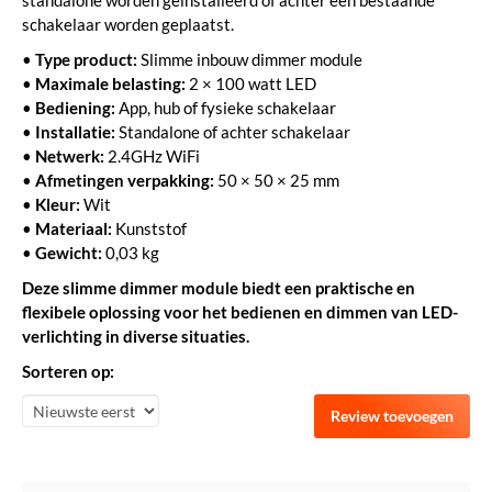
standalone worden geïnstalleerd of achter een bestaande
schakelaar worden geplaatst.
•
Type product:
Slimme inbouw dimmer module
•
Maximale belasting:
2 × 100 watt LED
•
Bediening:
App, hub of fysieke schakelaar
•
Installatie:
Standalone of achter schakelaar
•
Netwerk:
2.4GHz WiFi
•
Afmetingen verpakking:
50 × 50 × 25 mm
•
Kleur:
Wit
•
Materiaal:
Kunststof
•
Gewicht:
0,03 kg
Deze slimme dimmer module biedt een praktische en
flexibele oplossing voor het bedienen en dimmen van LED-
verlichting in diverse situaties.
Sorteren op:
Review toevoegen