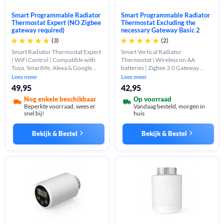
Smart Programmable Radiator
Smart Programmable Radiator
Thermostat Expert (NO Zigbee
Thermostat Excluding the
gateway required)
necessary Gateway Basic 2
(3)
(2)










Smart Radiator Thermostat Expert
Smart Vertical Radiator
| WiFi Control | Compatible with
Thermostat | Wireless on AA
Tuya, Smartlife, Alexa & Google
batteries | Zigbee 3.0 Gateway
Home | Battery Powered
required | App and manual control
Lees meer
Lees meer
| Energy saving
49,95
42,95
Nog enkele beschikbaar
Op voorraad
Beperkte voorraad, wees er
Vandaag besteld, morgen in
snel bij!
huis
Bekijk & Bestel
Bekijk & Bestel