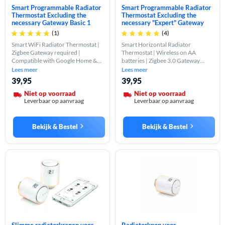
Smart Programmable Radiator
Smart Programmable Radiator
Thermostat Excluding the
Thermostat Excluding the
necessary Gateway Basic 1
necessary "Expert" Gateway
(1)
(4)










Smart WiFi Radiator Thermostat |
Smart Horizontal Radiator
Zigbee Gateway required |
Thermostat | Wireless on AA
Compatible with Google Home &
batteries | Zigbee 3.0 Gateway
Alexa | App & voice control |
required | App and manual control
Lees meer
Lees meer
Energy-saving
| Energy saving
39,95
39,95
Niet op voorraad
Niet op voorraad
Leverbaar op aanvraag
Leverbaar op aanvraag
Bekijk & Bestel
Bekijk & Bestel